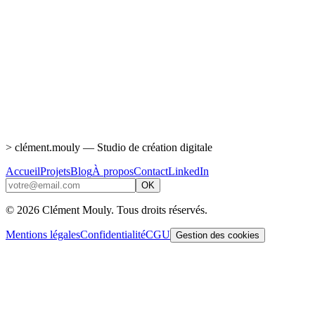
Planoko — Fini les 47 messages
WhatsApp pour savoir qui vient samedi
Une app mobile et web pour les associations et clubs : les membres
répondent Présent/Absent en un clic, les organisateurs savent en un
coup d'œil si l'événement est viable.
React 19
Fastify
TypeScript
PostgreSQL
Drizzle
ORM
Capacitor
Tailwind CSS
S3
>
clément.mouly
— Studio de création digitale
Accueil
Projets
Blog
À propos
Contact
LinkedIn
OK
©
2026
Clément Mouly. Tous droits réservés.
Mentions légales
Confidentialité
CGU
Gestion des cookies