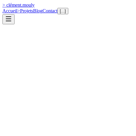
>
clément.mouly
Accueil
>
Projets
Blog
Contact
[
...
]
site_web
AmuZ'Toi — Un loueur qui prend des
réservations même en dormant
Comment j'ai aidé un loueur de structures gonflables à passer du
tout-téléphone à la réservation en ligne, avec un backoffice qui gère
catalogue, devis, stock et facturation.
Next.js
React
Express.js
PostgreSQL
Sequelize
Docker
S3
Nginx